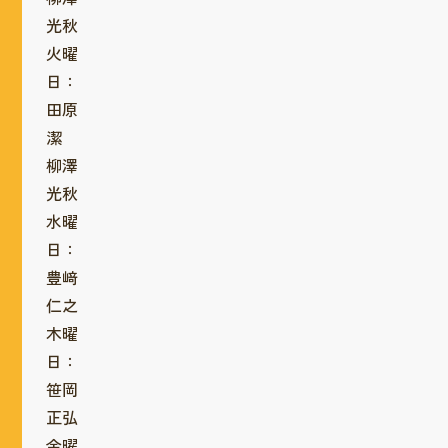
光秋
火曜
日：
田原
潔
柳澤
光秋
水曜
日：
豊﨑
仁之
木曜
日：
笹岡
正弘
金曜