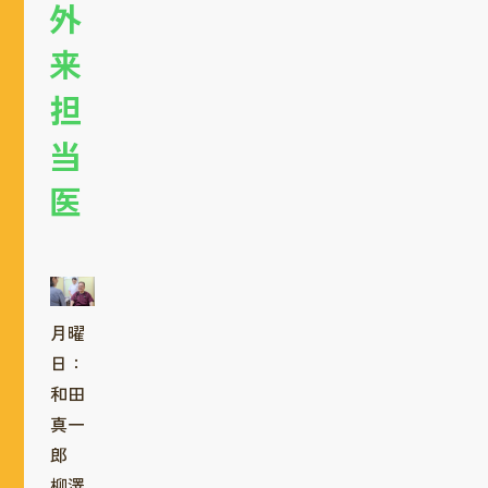
外
来
担
当
医
月曜
日：
和田
真一
郎
柳澤