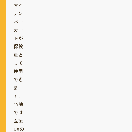
マイ
ナン
バー
カー
ドが
保険
証と
して
使用
でき
ま
す。
当院
では
医療
DXの