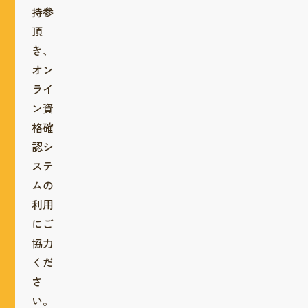
持参
頂
き、
オン
ライ
ン資
格確
認シ
ステ
ムの
利用
にご
協力
くだ
さ
い。