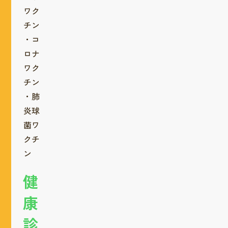
ワク
チン
・コ
ロナ
ワク
チン
・肺
炎球
菌ワ
クチ
ン
健
康
診