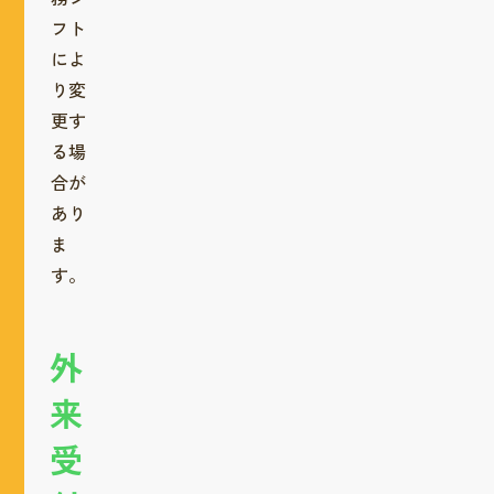
フト
によ
り変
更す
る場
合が
あり
ま
す。
外
来
受