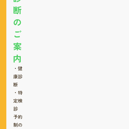
断
の
ご
案
内
・健
康診
断
・特
定検
診
予約
制の