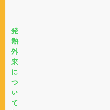
発
熱
外
来
に
つ
い
て