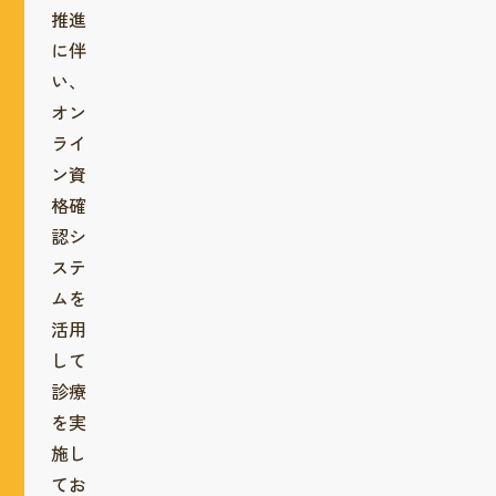
推進
に伴
い、
オン
ライ
ン資
格確
認シ
ステ
ムを
活用
して
診療
を実
施し
てお