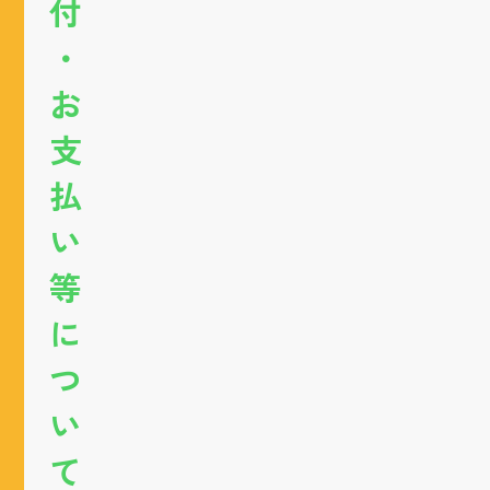
付
・
お
支
払
い
等
に
つ
い
て