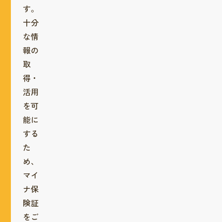
す。
十分
な情
報の
取
得・
活用
を可
能に
する
た
め、
マイ
ナ保
険証
をご