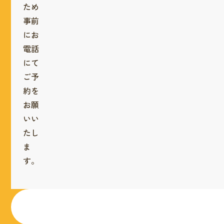
ため
事前
にお
電話
にて
ご予
約を
お願
いい
たし
ま
す。