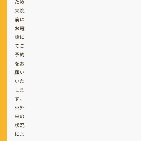
ため
来院
前に
お電
話に
てご
予約
をお
願い
いた
しま
す。
※外
来の
状況
によ