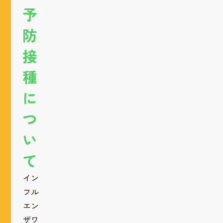
予
防
接
種
に
つ
い
て
イン
フル
エン
ザワ