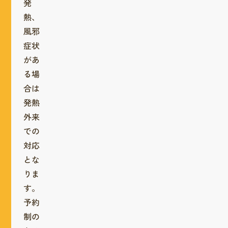
発
熱、
風邪
症状
があ
る場
合は
発熱
外来
での
対応
とな
りま
す。
予約
制の