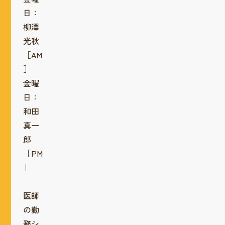
日：
柳澤
光秋
［AM
］
金曜
日：
和田
真一
郎
［PM
］
医師
の勤
務シ